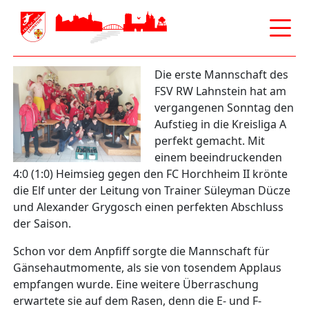
Main menu
Skip
Die erste Mannschaft des
to
FSV RW Lahnstein hat am
content
vergangenen Sonntag den
Aufstieg in die Kreisliga A
perfekt gemacht. Mit
einem beeindruckenden
4:0 (1:0) Heimsieg gegen den FC Horchheim II krönte
die Elf unter der Leitung von Trainer Süleyman Dücze
und Alexander Grygosch einen perfekten Abschluss
der Saison.
Schon vor dem Anpfiff sorgte die Mannschaft für
Gänsehautmomente, als sie von tosendem Applaus
empfangen wurde. Eine weitere Überraschung
erwartete sie auf dem Rasen, denn die E- und F-