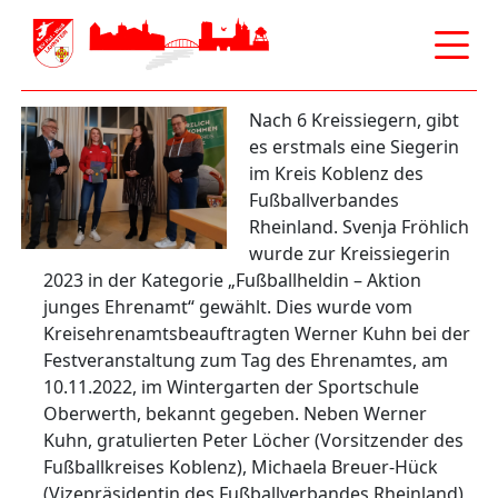
Main menu
Skip
Nach 6 Kreissiegern, gibt
to
es erstmals eine Siegerin
content
im Kreis Koblenz des
Fußballverbandes
Rheinland. Svenja Fröhlich
wurde zur Kreissiegerin
2023 in der Kategorie „Fußballheldin – Aktion
junges Ehrenamt“ gewählt. Dies wurde vom
Kreisehrenamtsbeauftragten Werner Kuhn bei der
Festveranstaltung zum Tag des Ehrenamtes, am
10.11.2022, im Wintergarten der Sportschule
Oberwerth, bekannt gegeben. Neben Werner
Kuhn, gratulierten Peter Löcher (Vorsitzender des
Fußballkreises Koblenz), Michaela Breuer-Hück
(Vizepräsidentin des Fußballverbandes Rheinland),